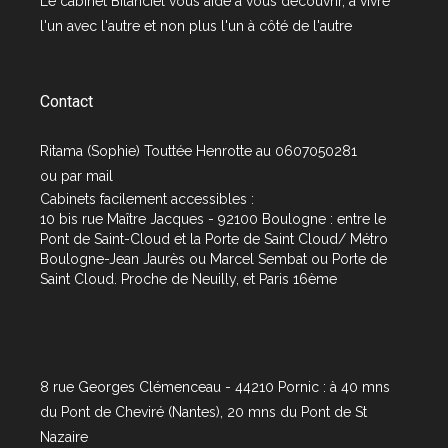
Le cabinet
Bilanciel
vous aide à vous découvrir, à vivre
l'un avec l'autre et non plus l'un à côté de l'autre
Contact
Ritama (Sophie) Touttée Henrotte au 0607050281
ou par
mail
Cabinets facilement accessibles :
10 bis rue Maître Jacques - 92100 Boulogne : entre le
Pont de Saint-Cloud et la Porte de Saint Cloud/ Métro
Boulogne-Jean Jaurès ou Marcel Sembat ou Porte de
Saint Cloud. Proche de Neuilly, et Paris 16ème
8 rue Georges Clémenceau - 44210 Pornic : à 40 mns
du Pont de Cheviré (Nantes), 20 mns du Pont de St
Nazaire