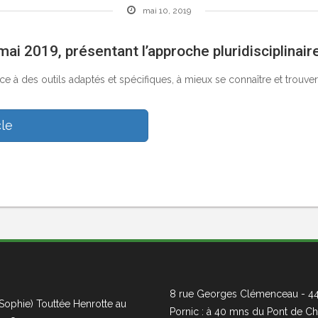
mai 10, 2019
ai 2019, présentant l’approche pluridisciplinaire
 des outils adaptés et spécifiques, à mieux se connaître et trouver
cle
8 rue Georges Clémenceau - 4
Sophie) Touttée Henrotte au
Pornic : à 40 mns du Pont de Ch