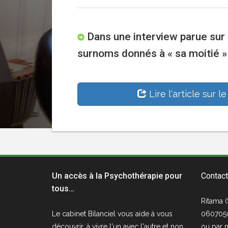
Dans une interview parue sur l
surnoms donnés à « sa moitié »
Lire l'article sur le
Un accès à la Psychothérapie pour
Contact
tous…
Ritama (
Le cabinet
Bilanciel
vous aide à vous
060705
découvrir, à vivre l'un avec l'autre et non
ou par
m