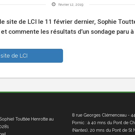
février 12, 2019
e site de LCI le 11 février dernier, Sophie Toutt
 et commente les résultats d’un sondage paru à 
 site de LCI
8 rue Georges Clémenceau - 4
Sophie) Touttée Henrotte au
Pornic : à 40 mns du Pont de Ch
0281
(Nantes), 20 mns du Pont de St 
ail