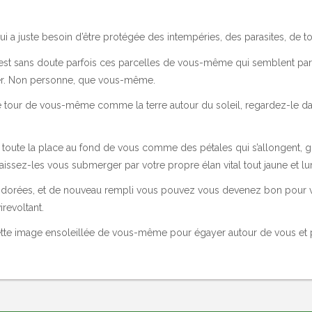
i a juste besoin d’être protégée des intempéries, des parasites, de t
c’est sans doute parfois ces parcelles de vous-même qui semblent partir
per. Non personne, que vous-même.
 tour de vous-même comme la terre autour du soleil, regardez-le dans l
 toute la place au fond de vous comme des pétales qui s’allongent, g
issez-les vous submerger par votre propre élan vital tout jaune et l
es dorées, et de nouveau rempli vous pouvez vous devenez bon pour v
irevoltant.
à cette image ensoleillée de vous-même pour égayer autour de vous et p