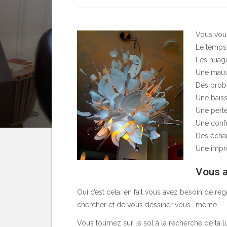
Vous vous
Le temps 
Les nuage
Une mauva
Des probl
Une baiss
Une perte
Une confr
Des échan
Une impre
Vous a
Oui c’est cela, en fait vous avez besoin de reg
chercher et de vous dessiner vous- même.
Vous tournez sur le sol à la recherche de la l