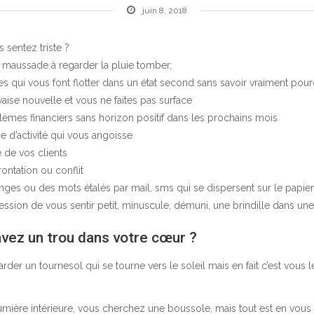
juin 8, 2018
 sentez triste ?
maussade à regarder la pluie tomber,
s qui vous font flotter dans un état second sans savoir vraiment pou
ise nouvelle et vous ne faites pas surface
èmes financiers sans horizon positif dans les prochains mois
e d’activité qui vous angoisse
 de vos clients
ontation ou conflit
ges ou des mots étalés par mail, sms qui se dispersent sur le papier
ssion de vous sentir petit, minuscule, démuni, une brindille dans une 
vez un trou dans votre cœur ?
arder un tournesol qui se tourne vers le soleil mais en fait c’est vous
umière intérieure, vous cherchez une boussole, mais tout est en vous 