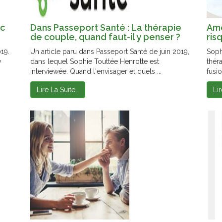
ec
Dans Passeport Santé : La thérapie
Amo
de couple, quand faut-il y penser ?
ris
19.
Un article paru dans Passeport Santé de juin 2019,
Soph
y
dans lequel Sophie Touttée Henrotte est
thér
interviewée. Quand l'envisager et quels ...
fusio
Lire La Suite…
Li