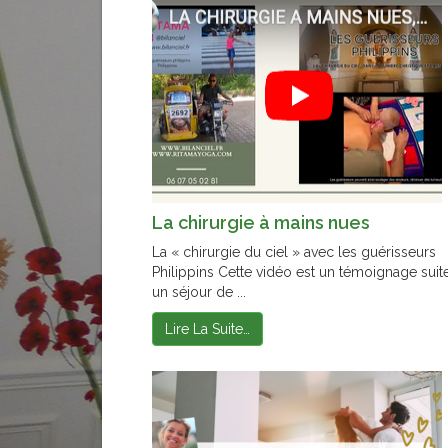
La chirurgie à mains nues
La « chirurgie du ciel » avec les guérisseurs
Philippins Cette vidéo est un témoignage suit
un séjour de ...
Lire La Suite…