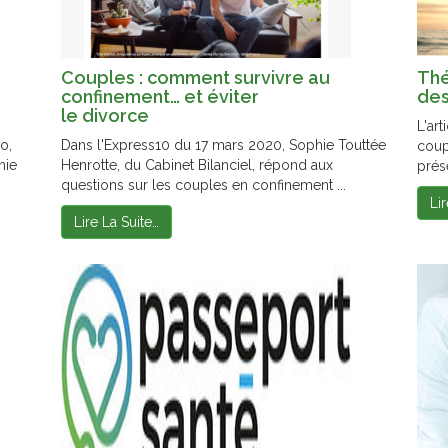
Couples : comment survivre au
Thé
confinement… et éviter
des
le divorce
L'ar
o,
Dans l'Express10 du 17 mars 2020, Sophie Touttée
coup
hie
Henrotte, du Cabinet Bilanciel, répond aux
prés
questions sur les couples en confinement ...
Li
Lire La Suite…