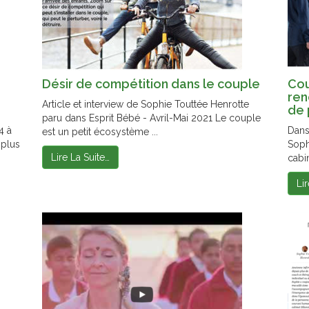
Désir de compétition dans le couple
Cou
ren
Article et interview de Sophie Touttée Henrotte
de 
paru dans Esprit Bébé - Avril-Mai 2021​ Le couple
4 à
Dans
est un petit écosystème ...
 plus
Soph
Lire La Suite…
cabin
Li