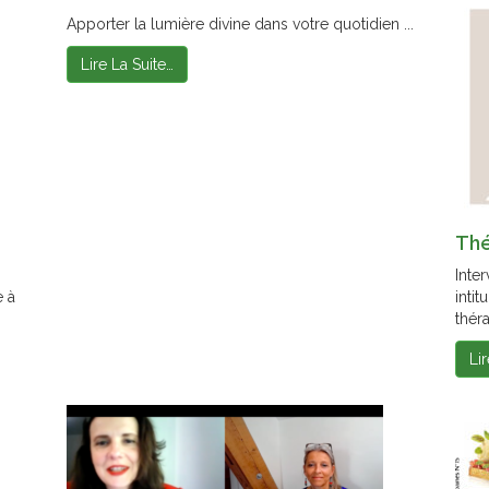
Apporter la lumière divine dans votre quotidien ...
Lire La Suite…
Thé
Inte
e à
intit
théra
Li