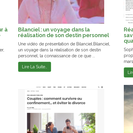
r à
Bilanciel : un voyage dans la
Réa
e
réalisation de son destin personnel
sav
qua
Une vidéo de présentation de Bilanciel.Bilanciel,
Soph
er,
un voyage dans la réalisation de son destin
prop
personnel, la connaissance de ce que ...
mars 
Lire La Suite…
Li