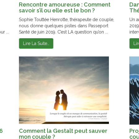
Rencontre amoureuse : Comment
Dan
savoir s’il ou elle est le bon ?
Thé
Sophie Touttée Henrotte, thérapeute de couple,
Un a
nous donne quelques pistes dans Passeport
2019
r ...
Santé de juin 2019. C’est LA question qu’on ...
inter
Lire La Suite…
Li
 6
Comment la Gestalt peut sauver
Pro
mon couple ?
cou