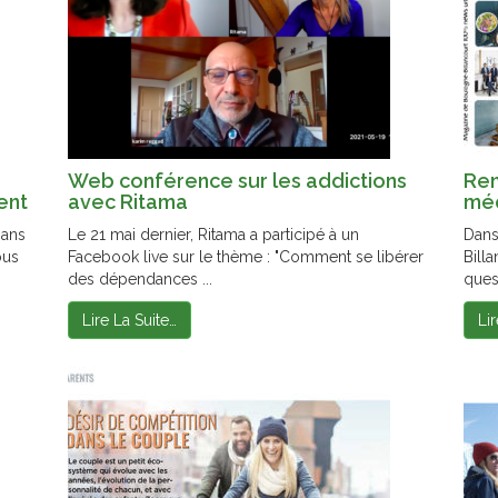
Web conférence sur les addictions
Ren
ent
avec Ritama
méd
Dans
Le 21 mai dernier, Ritama a participé à un
Dans
ous
Facebook live sur le thème : "Comment se libérer
Bill
des dépendances ...
quest
Lire La Suite…
Li